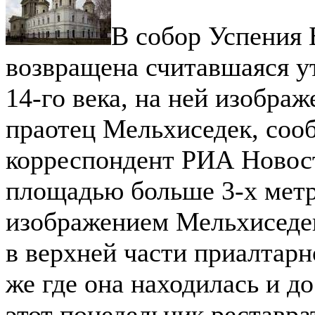
В собор Успения 
возвращена считавшаяся у
14-го века, на ней изобра
праотец Мельхиседек, соо
корреспондент РИА Новос
площадью больше 3-х метр
изображением Мельхиседе
в верхней части приалтарно
же где она находилась и до
этот понедельник реставра