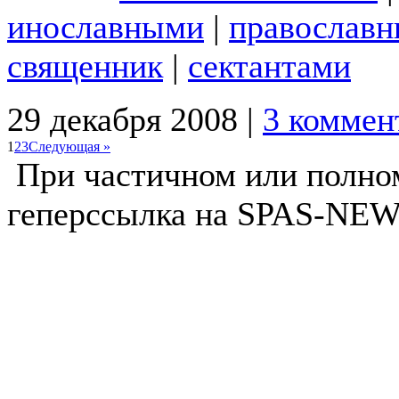
инославными
|
православн
священник
|
сектантами
29 декабря 2008 |
3 коммен
1
2
3
Следующая »
При частичном или полно
геперссылка на SPAS-NEWS