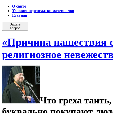
О сайте
Условия перепечатки материалов
Главная
Задать
вопрос
«Причина нашествия 
религиозное невежест
Что греха таить
буквально покупают люд