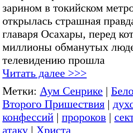
зарином в токийском метро
открылась страшная правда
главаря Осахары, перед к
миллионы обманутых люде
телевидению прошла
Читать далее >>>
Метки:
Аум Сенрике
|
Бело
Второго Пришествия
|
дух
конфессий
|
пророков
|
сек
атаку
|
Христа