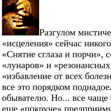
Разгулом мистиче
«исцеления» сейчас никого
«Снятие сглаза и порчи», 
«лунаров» и «резонансных
«избавление от всех болез
все это порядком поднадое
обывателю. Но... все чаще
еще «покруче» предприимч