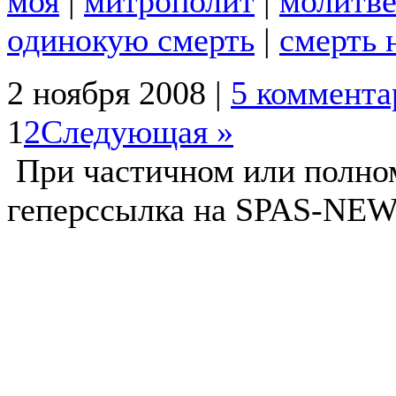
моя
|
митрополит
|
молитве
одинокую смерть
|
смерть 
2 ноября 2008 |
5 коммента
1
2
Следующая »
При частичном или полно
геперссылка на SPAS-NEWS