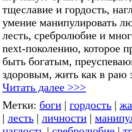
тщеславие и гордость, наг
умение манипулировать лю
лесть, сребролюбие и мног
next-поколению, которое п
быть богатым, преуспева
здоровым, жить как в раю з
Читать далее >>>
Метки:
боги
|
гордость
|
жа
|
лесть
|
личности
|
манипу
наглость
|
сребролюбие
|
т