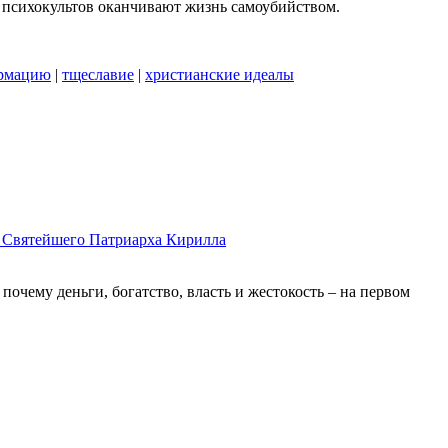
и психокультов оканчивают жизнь самоубийством.
рмацию
|
тщеславие
|
христианские идеалы
и Святейшего Патриарха Кирилла
очему деньги, богатство, власть и жестокость – на первом