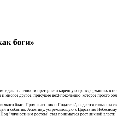
как боги»
е идеалы личности претерпели коренную трансформацию, в почет
 и многое другое, присущее next-поколению, которое просто об
сякого блага Промысленник и Податель", надеется только на сво
дей и события. Аскетику, устремляющую к Царствию Небесному, 
". Под "личностным ростом" стал пониматься рост личной власти