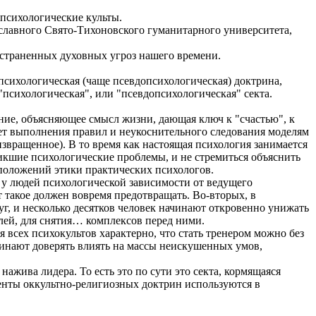
 психологические культы.
лавного Свято-Тихоновского гуманитарного университета,
остраненных духовных угроз нашего времени.
 психологическая (чаще псевдопсихологическая) доктрина,
"психологическая", или "псевдопсихологическая" секта.
чение, объясняющее смысл жизни, дающая ключ к "счастью", к
чет выполнения правил и неукоснительного следования моделям
извращенное). В то время как настоящая психология занимается
икшие психологические проблемы, и не стремиться объяснить
 положений этики практических психологов.
 у людей психологической зависимости от ведущего
т такое должен вовремя предотвращать. Во-вторых, в
г, и несколько десятков человек начинают откровенно унижать
лей, для снятия… комплексов перед ними.
 всех психокультов характерно, что стать тренером можно без
чинают доверять влиять на массы неискушенных умов,
нажива лидера. То есть это по сути это секта, кормящаяся
менты оккультно-религиозных доктрин используются в