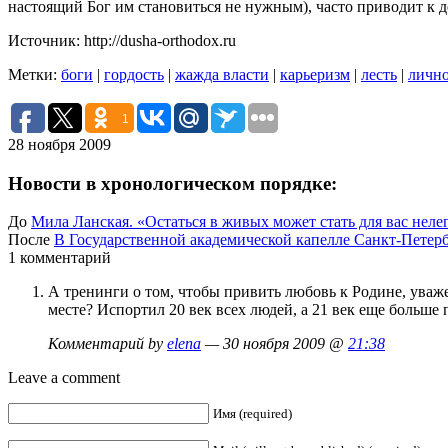
настоящий Бог им становиться не нужным), часто приводит к д
Источник: http://dusha-orthodox.ru
Метки:
боги
|
гордость
|
жажда власти
|
карьеризм
|
лесть
|
личн
1
28 ноября 2009
Новости в хронологическом порядке:
До
Мила Ланская. «Остаться в живых может стать для вас неле
После
В Государственной академической капелле Санкт-Петер
1 комментарий
А тренинги о том, чтобы привить любовь к Родине, уваже
месте? Испортил 20 век всех людей, а 21 век еще больш
Комментарий by
elena
— 30 ноября 2009 @
21:38
Leave a comment
Имя (required)