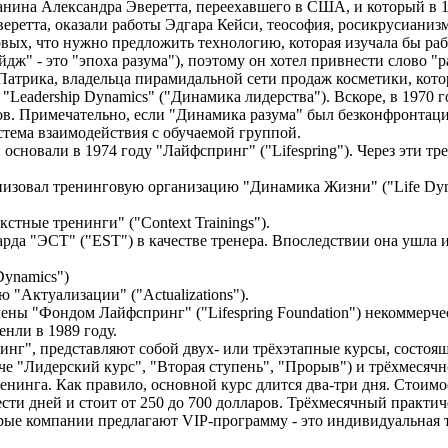
анина Александра Эверетта, переехавшего в США, и который в 1
еретта, оказали работы Эдгара Кейси, теософия, росикрусианиз
рвых, что нужно предложить технологию, которая изучала бы раб
ж" - это "эпоха разума"), поэтому он хотел привнести слово "р
трика, владельца пирамидальной сети продаж косметики, котора
Leadership Dynamics" ("Динамика лидерства"). Вскоре, в 1970 г
ров. Примечательно, если "Динамика разума" был безконфронтац
тема взаимодействия с обучаемой группой.
сновали в 1974 году "Лайфспринг" ("Lifespring"). Через эти тр
низовал тренинговую организацию "Динамика Жизни" ("Life Dyna
тные тренинги" ("Context Trainings").
а "ЭСТ" ("EST") в качестве тренера. Впоследствии она ушла из
Dynamics")
"Актуализации" ("Actualizations").
ены "Фондом Лайфспринг" ("Lifespring Foundation") некоммерч
нли в 1989 году.
г", представляют собой двух- или трёхэтапные курсы, состоящ
иначе "Лидерский курс", "Вторая ступень", "Прорыв") и трёхмес
нинга. Как правило, основной курс длится два-три дня. Стоимос
сти дней и стоит от 250 до 700 долларов. Трёхмесячный практи
торые компании предлагают VIP-программу - это индивидуальная