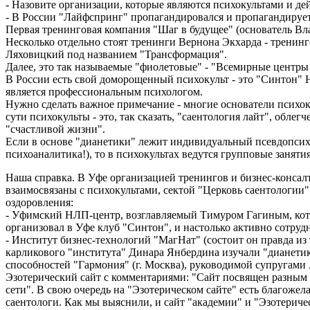
- Назовите организации, которые являются психокультами и де
- В России "Лайфспринг" пропагандировался и пропагандирует
Первая тренинговая компания "Шаг в будущее" (основатель Вла
Несколько отдельно стоят тренинги Вернона Экхарда - тренин
Ляховицкий под названием "Трансформация".
Далее, это так называемые "фиолетовые" - "Всемирные центр
В России есть свой доморощенный психокульт - это "Синтон" 
является профессиональным психологом.
Нужно сделать важное примечание - многие основатели психок
сути психокульты - это, так сказать, "саентология лайт", обл
"счастливой жизни".
Если в основе "дианетики" лежит индивидуальный псевдопсихо
психоаналитика!), то в психокультах ведутся групповые заняти
Наша справка. В Уфе организацией тренингов и бизнес-консал
взаимосвязаны с психокультами, сектой "Церковь саентологии
оздоровления:
- Уфимский НЛП-центр, возглавляемый Тимуром Гагиным, кото
организовал в Уфе клуб "Синтон", и настолько активно сотруд
- Институт бизнес-технологий "МагНат" (состоит он правда из
карликового "института" Динара Янбердина изучали "дианетик
способностей "Гармония" (г. Москва), руководимой супругам
Эзотерический сайт с комментариями: "Сайт посвящен разным 
сети". В свою очередь на "Эзотерическом сайте" есть благожел
саентологи. Как мы выяснили, и сайт "академии" и "Эзотерич