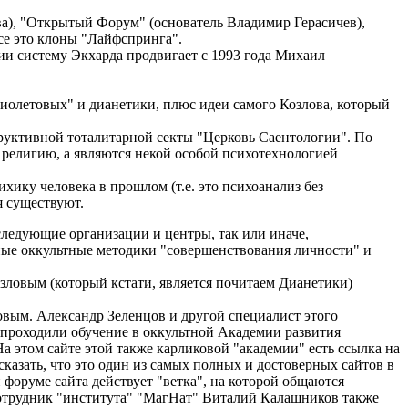
а), "Открытый Форум" (основатель Владимир Герасичев),
се это клоны "Лайфспринга".
ии систему Экхарда продвигает с 1993 года Михаил
иолетовых" и дианетики, плюс идеи самого Козлова, который
труктивной тоталитарной секты "Церковь Саентологии". По
ю религию, а являются некой особой психотехнологией
ику человека в прошлом (т.е. это психоанализ без
я существуют.
следующие организации и центры, так или иначе,
чные оккультные методики "совершенствования личности" и
ловым (который кстати, является почитаем Дианетики)
овым. Александр Зеленцов и другой специалист этого
 проходили обучение в оккультной Академии развития
этом сайте этой также карликовой "академии" есть ссылка на
азать, что это один из самых полных и достоверных сайтов в
 форуме сайта действует "ветка", на которой общаются
сотрудник "института" "МагНат" Виталий Калашников также