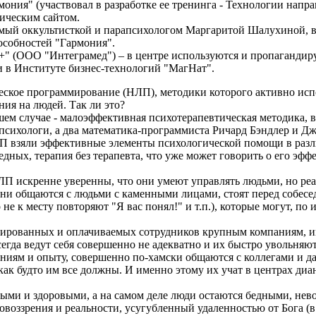
ония" (участвовал в разработке ее тренинга - Технологии напр
рическим сайтом.
емый оккультисткой и парапсихологом Маргаритой Шалухиной,
особностей "Гармония".
" (OOO "Интеграмед") – в центре используются и пропагандир
и в Институте бизнес-технологий "МагНат".
еское программирование (НЛП), методики которого активно исп
ния на людей. Так ли это?
ем случае - малоэффективная психотерапевтическая методика, в
сихологи, а два математика-программиста Ричард Бэндлер и Джо
ЛП взяли эффективные элементы психологической помощи в раз
едных, терапия без терапевта, что уже может говорить о его эф
П искренне уверенны, что они умеют управлять людьми, но реа
Они общаются с людьми с каменными лицами, стоят перед собесед
 к месту повторяют "Я вас понял!" и т.п.), которые могут, по 
ированных и оплачиваемых сотрудников крупным компаниям, и
егда ведут себя совершенно не адекватно и их быстро увольняют
ниям и опыту, совершенно по-хамски общаются с коллегами и даж
как будто им все должны. И именно этому их учат в центрах диан
ыми и здоровыми, а на самом деле люди остаются бедными, нев
ззрения и реальности, усугубленный удаленностью от Бога (в п