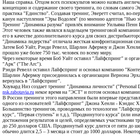
Наша справка. Отцом всех психокультов можно назвать англич
концепцию и содержание своего тренинга, по словам самого Эв
практика "Единство". Создавая тренинг, Эверетт считал, во-пе
канун наступления "Эры Водолея" (по мнению адептов "Нью эйд
Тренинг "Динамика разума" привлёк внимание Уильяма Пенн Па
Этот человек также являлся владельцем тренинговой компании "
его в качестве дополнительного курса для своих дистрибьюто
"Динамика лидерства" отличала жесткая конфронтационная сис
Затем Боб Уайт, Рэнди Ревелл, Шарлин Афермоу и Джон Хенли о
прошло уже более 750 тыс. человек по всему миру.
Через некоторые время Боб Уайт оставил "Лайфспринг" и орга
"Арк" ("The Arc").
Рэнди Ревелл оставил Лайфспринг и основал компанию "Контекс
Шарлин Афермоу присоединилась к организации Вернона Эрхард
вернулась в "Лайфспринг".
Хоувард Низ создает тренинг "Динамика личности" ("Personal 
nsk.rabotavia.ru
некое время на "ЭСТ" и потом основал компанию 
В России тренинги этого направления были впервые представл
одного из основателей "Лайфспринг" Джона Хенли - Кэндис Хе
Большинство тренингов, проводимых по технологии "Лайфсприн
курс", "Первая ступень" и т.д.), "Продвинутого курса" (или 
достижения результатов и целей, определяемых участниками тре
до 250 долларов США. Продвинутый курс длится от пяти до ше
обычно длится 2,5 – 3 месяца и стоит до 1000 долларов. Неко