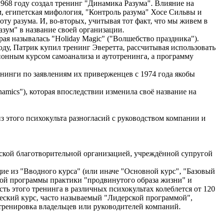
968 году создал тренинг "Динамика Разума". Влияние на
м, египетская мифология, "Контроль разума" Хосе Сильвы и
оту разума. И, во-вторых, учитывая тот факт, что мы живем в
азум" в название своей организации.
я называлась "Holiday Magic" ("Волшебство праздника").
оду, Патрик купил тренинг Эверетта, рассчитывая использовать
ионным курсом самоанализа и аутотренинга, а программу
енинги по заявлениям их приверженцев с 1974 года якобы
mics"), которая впоследствии изменила своё название на
 этого психокульта разногласий с руководством компании и
еской благотворительной организацией, учреждённой супругой
ие из "Вводного курса" (или иначе "Основной курс", "Базовый
ячной программы практики "продвинутого образа жизни" и
ть этого тренинга в различных психокультах колеблется от 120
ческий курс, часто называемый "Лидерской программой",
 тренировка владельцев или руководителей компаний.