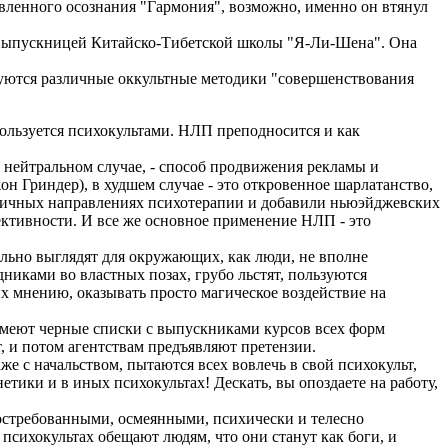
авленного осознания "Гармония", возможно, именно он втянул
 выпускницей Китайско-Тибетской школы "Я-Ли-Шена". Она
уются различные оккультные методики "совершенствования
ользуется психокультами. НЛП преподносится и как
 нейтральном случае, - способ продвижения рекламы и
н Гриндер), в худшем случае - это откровенное шарлатанство,
личных направлениях психотерапии и добавили ньюэйджевских
фективности. И все же основное применение НЛП - это
льно выглядят для окружающих, как люди, не вполне
никами во властных позах, грубо льстят, пользуются
их мнению, оказывать просто магическое воздействие на
меют черные списки с выпускниками курсов всех форм
, и потом агентствам предъявляют претензии.
е с начальством, пытаются всех вовлечь в свой психокульт,
етики и в иных психокультах! Дескать, вы опоздаете на работу,
остребованными, осмеянными, психически и телесно
сихокультах обещают людям, что они станут как боги, и