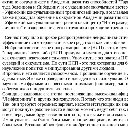
активно сотрудничает и Академии развития способностей "Гарм
туда Зеленцова и Янбердину) и с указанным оккультным эзоте
- Уфимский консультационный тренинговый центр, возглавля
также проходила обучение в оккультной Академии развития сп
- Уфимский консультационно-тренинговый центр "Интеграмед+
личности" и оздоровления, его сотрудники проходили тренинг
- Сейчас получило широкое распространение нейролингвистич
эффективное психотерапевтическое средство и как способ влия
- Нейролингвистическое программирование (НЛП) - это, в лучш
"впаривания" чего либо (НЛП придумали именно для этого не п
как считают некоторые психологи. Упомянутые основатели Н
суеверий и оккультизма. По сути НЛП - это психотерапия для б
неуклюжие попытки манипулирования другими людьми.
Впрочем, и это является самообманом. Прошедшие обучение НЛ
адекватные. Это же справедливо и для адептов психокультов. 
заученными фразами и словесными штампами (например, часто не
собеседников и подчинять их волю.
Солидные кадровые агентства, поставляющие высококвалифиц
"Лайфспринга" и других психокультов. Потому что эти люди вс
Так, они требуют огромных зарплат, несоответствующих их зна
могут покинуть рабочее место в любой момент, ведут себя так, 
и все перед вами будут извиняться за то, что вы же и опоздали.
Им внушают - вы будете богатыми, процветающими, влиятельн
больными. Возникший конфликт приобретенного ложного мирово