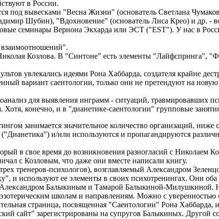
йствуют в России.
ся под вывесками "Весна Жизни" (основатель Светлана Чумаков
димир Шубин), "Вдохновение" (основатель Лиса Крео) и др. - в
говые семинары Вернона Экхарда или ЭСТ ("EST"). У нас в Росс
ы взаимоотношений".
Николая Козлова. В "Синтоне" есть элементы "Лайфспринга", "Ф
ультов увлекались идеями Рона Хаббарда, создателя крайне дес
егченный вариант саентологии, только они не претендуют на нову
анализ для выявления инграмм - ситуаций, травмировавших псих
я. Хотя, конечно, и в "дианетике-саентологии" групповые заняти
тингом занимается значительное количество организаций, ниже 
" ("Дианетика") и/или используются и пропагандируются разли
рый в свое время до возникновения разногласий с Николаем Коз
ничал с Козловым, что даже они вместе написали книгу.
 трех тренеров-психологов), возглавляемый Александром Зеленц
у", и используют ее элементы в своих психотренингах. Они оба
и Александром Балыкиным и Тамарой Балыкиной-Милушкиной. На 
эзотерическим школам и направлениям. Можно с уверенностью ск
ательная страница, посвященная "Саентологии" Рона Хаббарда, и
еский сайт" зарегистрированы на супругов Балыкиных. Другой 