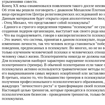
угрызениями совести.
Конец ХХ века ознаменовался появлением такого доселе неизв
Об этом мы решили поговорить с диаконом Михаилом Плотнико
вице-президентом Центра религиоведческих исследований во 
Данным материалом будет открыта серия апологетических бес
- Отец Михаил, что представляют собой психокульты?
- Единого и строгого определения термина "психокульт" не су
созданная лидером организации, выступает как своего рода кв
- Что вы подразумеваете, говоря о квизирелигиозности психоку
- Это значит, что система, принятая в данном психокульте, по
изменению личности, так что человек всегда становиться "поб
поведения, предписанных в психокульте. Во многих, но не во в
только изучением человеческой психики и человеческих отнош
человеку смысл жизни. Психотерапевты никогда не должны нав
Для психокультов наоборот характерно нарушение психологиче
психотренинги (тренера). В обычной психотерапии если такое п
психокультах активно используются травматические методы пси
его выкрикиванием самых мерзких оскорблений или заставляют
В-третьих, опасно то, что большинство тренеров в психокульт
получения профессионального психологического образования, 
жаждущих "личностного роста" и трансформации своей психи
Настоящей целью тренингов, которые проводятся в психокультах
психологическим бизнесом - проведением тренингов, только бе
психокультах.