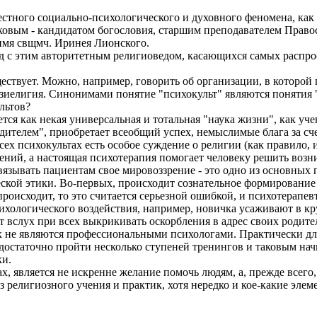
естного социально-психологического и духовного феномена, как
вым - кандидатом богословия, старшим преподавателем Правос
имя свщмч. Иринея Лионского.
ед с этим авторитетным религиоведом, касающихся самых распр
ществует. Можно, например, говорить об организации, в которой
азиелигия. Синонимами понятие "психокульт" являются понятия 
льтов?
дается как некая универсальная и тотальная "наука жизни", как у
едителем", приобретает всеобщий успех, немыслимые блага за с
сех психокультах есть особое суждение о религии (как правило, 
ений, а настоящая психотерапия помогает человеку решить возн
язывать пациентам свое мировоззрение - это одно из основных
ской этики. Во-первых, происходит сознательное формирование
роисходит, то это считается серьезной ошибкой, и психотерапев
хологического воздействия, например, новичка усаживают в кру
 вслух при всех выкрикивать оскорбления в адрес своих родите
ах не являются профессиональными психологами. Практически для
достаточно пройти несколько ступеней тренингов и таковым на
ки.
, является не искренне желание помочь людям, а, прежде всего, 
з религиозного учения и практик, хотя нередко и кое-какие эле