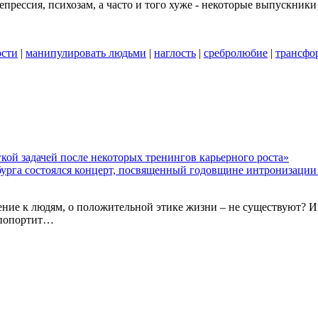
епрессия, психозам, а часто и того хуже - некоторые выпускник
ости
|
манипулировать людьми
|
наглость
|
сребролюбие
|
трансфо
гкой задачей после некоторых тренингов карьерного роста»
бурга состоялся концерт, посвященный годовщине интронизаци
ние к людям, о положительной этике жизни – не существуют? И п
е попортит…