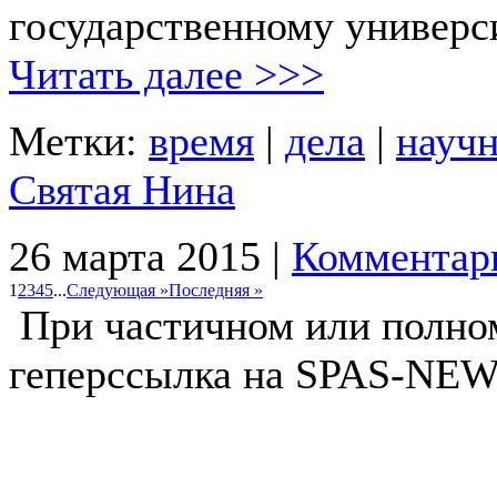
государственному универси
Читать далее >>>
Метки:
время
|
дела
|
научн
Святая Нина
26 марта 2015 |
Комментар
1
2
3
4
5
...
Следующая »
Последняя »
При частичном или полно
геперссылка на SPAS-NEWS