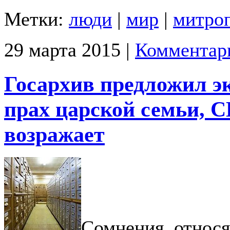
Метки:
люди
|
мир
|
митро
29 марта 2015 |
Комментар
Госархив предложил э
прах царской семьи, 
возражает
Сомнения, относ