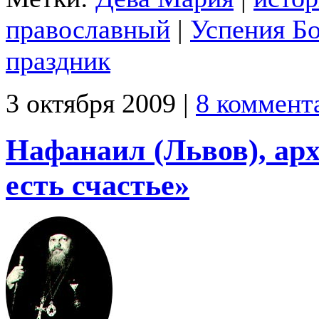
православный
|
Успения Б
праздник
3 октября 2009 |
8 коммент
Нафанаил (Львов), ар
есть счастье»