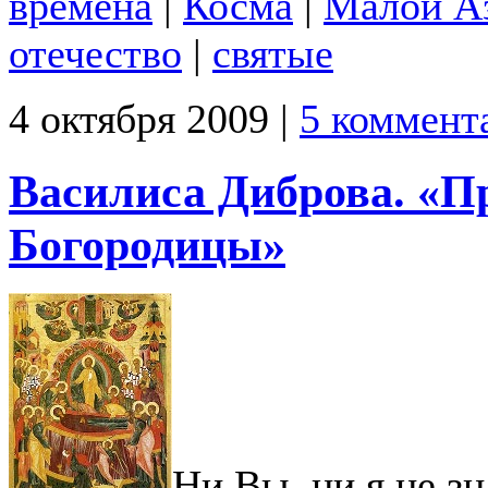
времена
|
Косма
|
Малой А
отечество
|
святые
4 октября 2009 |
5 коммент
Василиса Диброва. «П
Богородицы»
Ни Вы, ни я не зн