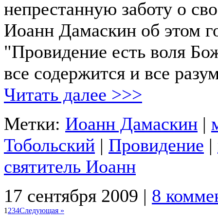
непрестанную заботу о сво
Иоанн Дамаскин об этом го
"Провидение есть воля Бо
все содержится и все разу
Читать далее >>>
Метки:
Иоанн Дамаскин
|
Тобольский
|
Провидение
|
святитель Иоанн
17 сентября 2009 |
8 комме
1
2
3
4
Следующая »