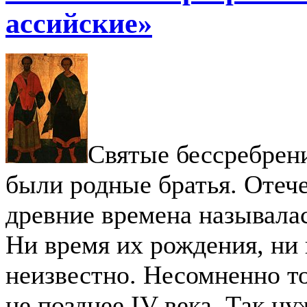
ассийские»
Святые бессребрен
были родные братья. Отече
древние времена называла
Ни время их рождения, ни
неизвестно. Несомненно то
не позднее IV века. Так ну