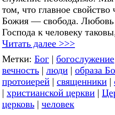
том, что главное свойство 
Божия — свобода. Любовь
Господа к человеку таковы
Читать далее >>>
Метки:
Бог
|
богослужение
вечность
|
люди
|
образа Б
протоиерей
|
священники
|
|
христианской церкви
|
Це
церковь
|
человек