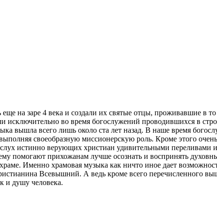
ще на заре 4 века и создали их святые отцы, проживавшие в то 
али исключительно во время богослужений проводившихся в стр
зыка вышла всего лишь около ста лет назад. В наше время богос
 выполняя своеобразную миссионерскую роль. Кроме этого очень
т слух истинно верующих христиан удивительными переливами и
нему помогают прихожанам лучше осознать и воспринять духовн
раме. Именно храмовая музыка как ничто иное дает возможност
ристианина Всевышний. А ведь кроме всего перечисленного вы
к и душу человека.