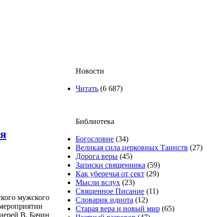
Новости
Читать
(6 687)
Библиотека
ря
Богословие
(34)
Великая сила церковных Таинств
(27)
Дорога веры
(45)
Записки священника
(59)
Как уберечья от сект
(29)
Мысли вслух
(23)
Священное Писание
(11)
ского мужского
Словарик идиота
(12)
 мероприятии
Старая вера и новый мир
(65)
иерей В. Бачин