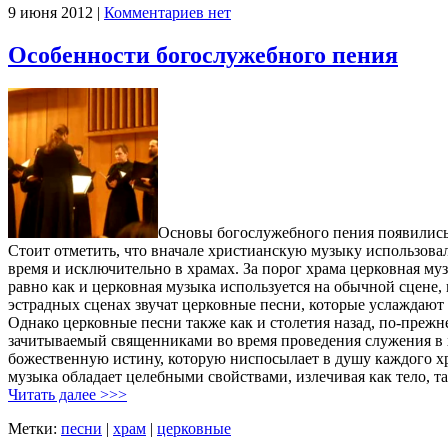
9 июня 2012 |
Комментариев нет
Особенности богослужебного пения
Основы богослужебного пения появились е
Стоит отметить, что вначале христианскую музыку использов
время и исключительно в храмах. За порог храма церковная му
равно как и церковная музыка используется на обычной сцене,
эстрадных сценах звучат церковные песни, которые услаждаю
Однако церковные песни также как и столетия назад, по-преж
зачитываемый священниками во время проведения служения в х
божественную истину, которую ниспосылает в душу каждого х
музыка обладает целебными свойствами, излечивая как тело, та
Читать далее >>>
Метки:
песни
|
храм
|
церковные