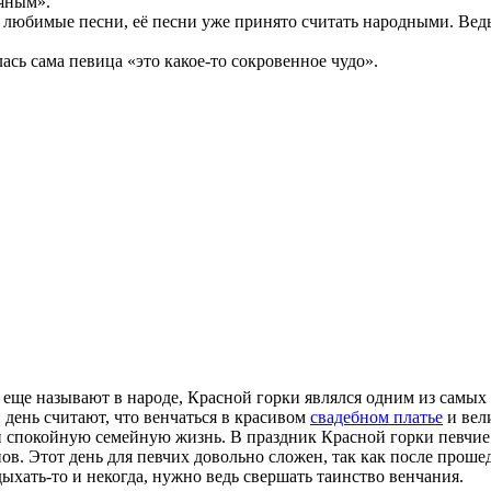
ряным».
 любимые песни, её песни уже принято считать народными. Вед
сь сама певица «это какое-то сокровенное чудо».
 еще называют в народе, Красной горки являлся одним из самых
день считают, что венчаться в красивом
свадебном платье
и вел
 и спокойную семейную жизнь. В праздник Красной горки певчи
нов. Этот день для певчих довольно сложен, так как после прош
дыхать-то и некогда, нужно ведь свершать таинство венчания.