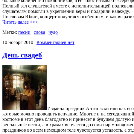
большое количество поклонников, а её голос называют «сереб
Полный зал слушателей вместе с исполнительницей подпевали
слушателям помогли в укреплении веры и подарили надежду.
По словам Юлии, концерт получился особенным, и как выразила
Читать далее >>>
Метки:
песни
|
слова
|
чудо
10 ноября 2010 |
Комментариев нет
День свадеб
Издавна праздник Антипасхи или как его
которые можно проводить венчание. Многие и на сегодняшний 
костюме в этот день благодатно и принесет в будущем долгую
венчальные песни, а в храмах венчается до семи пар молодоже
праздников во всем немощном теле чувствуется усталость, а от