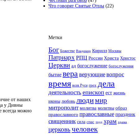
Честный разговор
(47)
Что говорят Святые Отцы
(22)
Метки
Бог
Кирилл
Москвы
Божестве
Владимир
Патриарх
РПЦ
Христа
России
Христос
Церкви
богослужение
ад
богослужения
вера
верующие
вопрос
бытие
время
дела
грех
всея Руси
епископ
деятельность
ест
жизнь
люди
мир
личие от наших
иконы
любовь
да у Дивны
митрополит
образ
молитва
молитвы
е всегда можно
православные
праздник
православного
храм
священник
сила
спас
храма
труд
человек
церковь