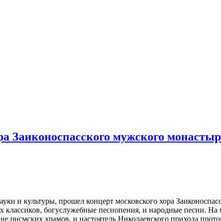
ра Заиконоспасского мужского монасты
 науки и культуры, прошел концерт московского хора Заиконоспас
х классиков, богуслужебные песнопения, и народные песни. На
е рисмских храмов, и настоятель Николаевского прихода прото