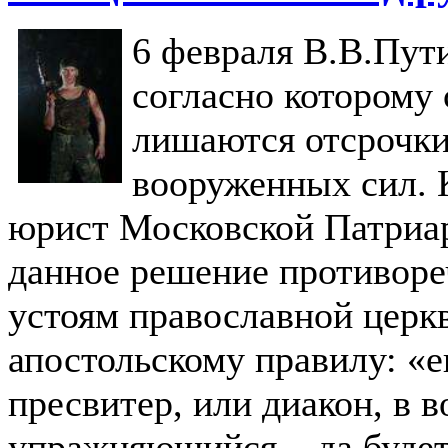
6 февраля В.В.Пут
согласно которому
лишаются отсрочки
вооруженных сил. 
юрист Московской Патриар
данное решение противор
устоям православной церк
апостольскому правилу: «е
пресвитер, или диакон, в 
упражняющийся... да будет