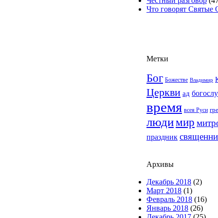
Честный разговор
(47
Что говорят Святые
Метки
Бог
Божестве
Владимир
Церкви
богосл
ад
время
гр
всея Руси
люди
мир
митр
священни
праздник
Архивы
Декабрь 2018
(2)
Март 2018
(1)
Февраль 2018
(16)
Январь 2018
(26)
Декабрь 2017
(25)