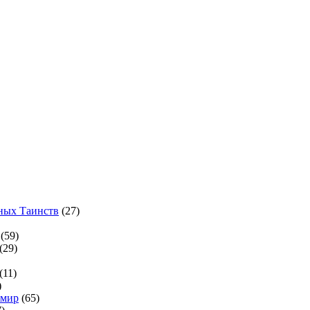
ных Таинств
(27)
(59)
(29)
(11)
)
 мир
(65)