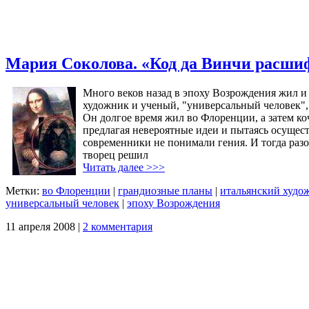
Мария Соколова. «Код да Винчи расши
Много веков назад в эпоху Возрождения жил и
художник и ученый, "универсальный человек",
Он долгое время жил во Флоренции, а затем ко
предлагая невероятные идеи и пытаясь осущес
современники не понимали гения. И тогда раз
творец решил
Читать далее >>>
Метки:
во Флоренции
|
грандиозные планы
|
итальянский худо
универсальный человек
|
эпоху Возрождения
11 апреля 2008 |
2 комментария