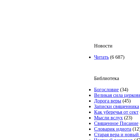
Новости
Читать
(6 687)
Библиотека
Богословие
(34)
Великая сила церков
Дорога веры
(45)
Записки священника
Как уберечья от сект
Мысли вслух
(23)
Священное Писание
Словарик идиота
(12
Старая вера и новый