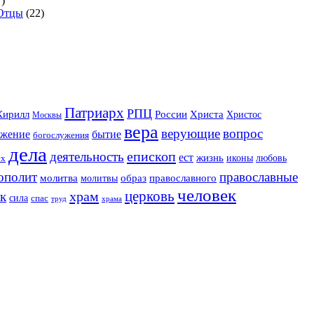
)
 Отцы
(22)
Патриарх
РПЦ
Христа
Кирилл
России
Христос
Москвы
вера
верующие
вопрос
ужение
бытие
богослужения
дела
епископ
деятельность
ест
жизнь
иконы
любовь
ех
ополит
православные
образ
молитва
православного
молитвы
человек
церковь
храм
к
сила
спас
храма
труд