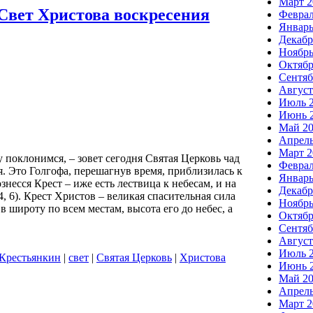
Март 2
«Свет Христова воскресения
Феврал
Январь
Декабр
Ноябрь
Октябр
Сентяб
Август
Июль 
Июнь 
Май 2
Апрель
Март 2
поклонимся, – зовет сегодня Святая Церковь чад
Феврал
 Это Голгофа, перешагнув время, приблизилась к
Январь
знесся Крест – иже есть лествица к небесам, и на
Декабр
14, 6). Крест Христов – великая спасительная сила
Ноябрь
в широту по всем местам, высота его до небес, а
Октябр
Сентяб
Август
Июль 
Крестьянкин
|
свет
|
Святая Церковь
|
Христова
Июнь 
Май 2
Апрель
Март 2