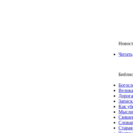
Новос
Читать
Библио
Богосл
Велика
Дорога
Записк
Как уб
Мысли
Свяще
Словар
Старая