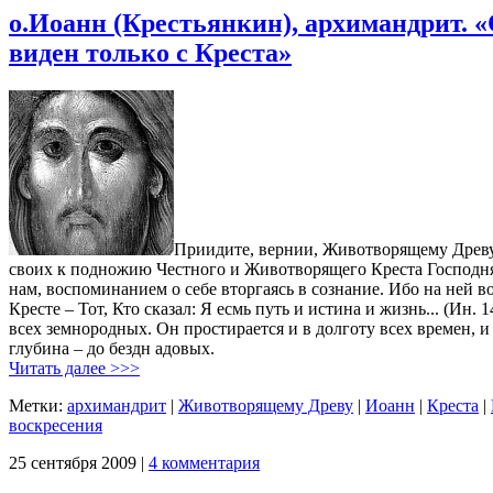
о.Иоанн (Крестьянкин), архимандрит. 
виден только с Креста»
Приидите, вернии, Животворящему Древу 
своих к подножию Честного и Животворящего Креста Господня.
нам, воспоминанием о себе вторгаясь в сознание. Ибо на ней во
Кресте – Тот, Кто сказал: Я есмь путь и истина и жизнь... (Ин. 
всех земнородных. Он простирается и в долготу всех времен, и 
глубина – до бездн адовых.
Читать далее >>>
Метки:
архимандрит
|
Животворящему Древу
|
Иоанн
|
Креста
|
воскресения
25 сентября 2009 |
4 комментария