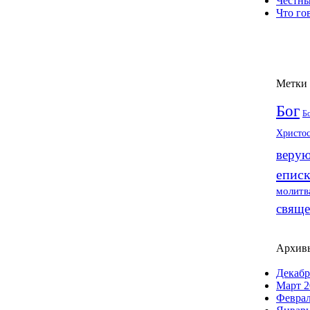
Честны
Что го
Метки
Бог
Б
Христо
веру
епис
молитв
свяще
Архив
Декабр
Март 2
Феврал