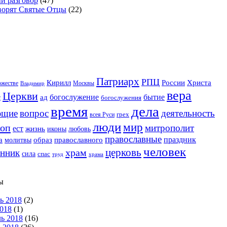
й разговор
(47)
ворят Святые Отцы
(22)
Патриарх
РПЦ
Христа
Кирилл
России
Москвы
ожестве
Владимир
вера
Церкви
богослужение
бытие
ад
с
богослужения
время
дела
ющие
деятельность
вопрос
грех
всея Руси
люди
мир
коп
митрополит
ест
жизнь
иконы
любовь
православные
праздник
образ
а
православного
молитвы
человек
церковь
храм
нник
сила
спас
храма
труд
ы
ь 2018
(2)
018
(1)
ь 2018
(16)