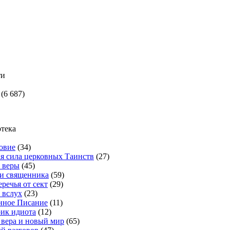
ти
(6 687)
тека
овие
(34)
я сила церковных Таинств
(27)
 веры
(45)
и священника
(59)
еречья от сект
(29)
 вслух
(23)
нное Писание
(11)
ик идиота
(12)
 вера и новый мир
(65)