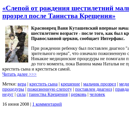
«Слепой от рождения шестилетний мал
прозрел после Таинства Крещения»
Красноярец Ваня Куташевский впервые начал
шестилетнем возрасте - после того, как был к
Православной церкви, сообщает Интерфакс.
При рождении ребенку был поставлен диагноз "
зрительного нерва", что означало пожизненную с
Никакие медицинские процедуры не помогали п
до того момента, пока Ванина мама Наталья не 
крестить сына и креститься самой.
Читать далее >>>
Метки:
вера
|
крестить сына
|
крещение
|
мальчик прозрел
|
меди
процедуры
|
пожизненную слепоту
|
поставлен диагноз
|
правда
недуг
|
сила
|
таинства Крещения
|
церковь
|
человек
16 июня 2008 |
1 комментарий