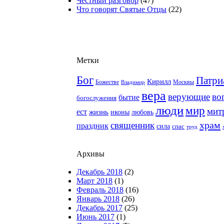
Честный разговор
(47)
Что говорят Святые Отцы
(22)
Метки
Бог
Патри
Кирилл
Москвы
Божестве
Владимир
вера
верующие
во
бытие
богослужения
люди
мир
мит
ест
жизнь
иконы
любовь
храм
священник
праздник
сила
спас
труд
Архивы
Декабрь 2018
(2)
Март 2018
(1)
Февраль 2018
(16)
Январь 2018
(26)
Декабрь 2017
(25)
Июнь 2017
(1)