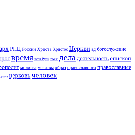
Церкви
арх
РПЦ
Христа
богослужение
России
ад
Христос
время
дела
епископ
деятельность
прос
грех
всея Руси
рополит
православные
образ
молитва
православного
молитвы
человек
церковь
храма