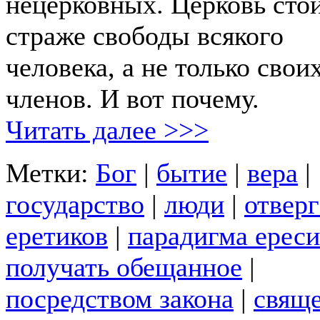
нецерковных. Церковь стои
страже свободы всякого
человека, а не только свои
членов. И вот почему.
Читать далее >>>
Метки:
Бог
|
бытие
|
вера
|
государство
|
люди
|
отвер
еретиков
|
парадигма ереси
получать обещанное
|
посредством закона
|
свящ