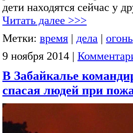
дети находятся сейчас у др
Читать далее >>>
Метки:
время
|
дела
|
огонь
9 ноября 2014 |
Комментари
В Забайкалье командир
спасая людей при пожа