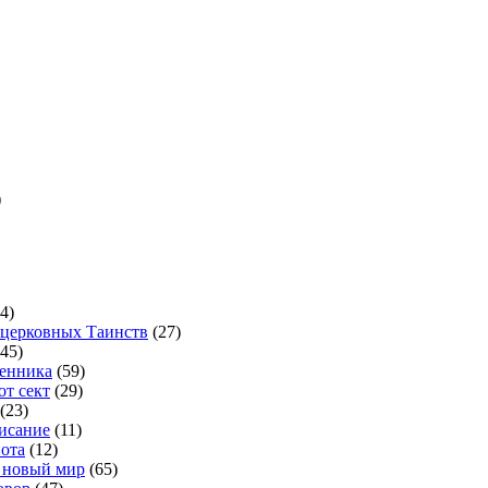
)
4)
 церковных Таинств
(27)
45)
енника
(59)
от сект
(29)
(23)
исание
(11)
ота
(12)
и новый мир
(65)