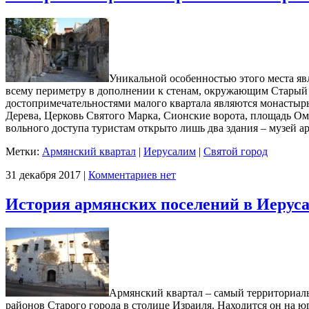
Уникальной особенностью этого места яв
всему периметру в дополнении к стенам, окружающим Старый
достопримечательностями малого квартала являются монастыр
Дерева, Церковь Святого Марка, Сионские ворота, площадь Ом
вольного доступа туристам открыто лишь два здания – музей а
Метки:
Армянский квартал
|
Иерусалим
|
Святой город
31 декабря 2017 |
Комментариев нет
История армянских поселений в Иерус
Армянский квартал – самый территориал
районов Старого города в столице Израиля. Находится он на ю