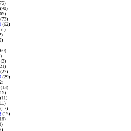
75)
(90)
65)
(73)
0
(62)
61)
2)
2)
60)
)
(3)
21)
(27)
9
(29)
2)
(13)
15)
(11)
11)
(17)
8
(15)
16)
8)
2)