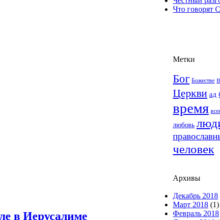
Честный разг
Что говорят 
Метки
Бог
Божестве
В
Церкви
ад
время
все
люд
любовь
православн
человек
Архивы
Декабрь 2018
Март 2018
(1)
Февраль 2018
ле в Иерусалиме