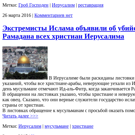
Метки:
Гроб Господен
|
Иерусалим
|
реставрация
26 марта 2016 |
Комментариев нет
Экстремисты Ислама объявили об убий
Рамадана всех христиан Иерусалима
В Иерусалиме были раскиданы листовки
указаний, чтобы все христиане-арабы, неверующие уехали из И
день мусульмане отмечают Ид-аль-Фитр, когда заканчивается Р
В обращении на листовках указано, чтобы христиане и неверу
как овец. Сказано, что они верные служители государство исла
страны от христиан.
В листовках обращение к мусульманам с просьбой оказать пом
Читать далее >>>
Метки:
Иерусалим
|
мусульмане
|
христиане