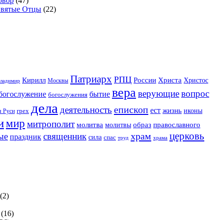
овор
(47)
Святые Отцы
(22)
Патриарх
РПЦ
Христа
Кирилл
России
Христос
Москвы
ладимир
вера
верующие
вопрос
богослужение
бытие
богослужения
дела
епископ
деятельность
ест
жизнь
иконы
грех
я Руси
и
мир
митрополит
образ
молитва
православного
молитвы
церковь
храм
священник
ые
праздник
сила
спас
храма
труд
(2)
(16)