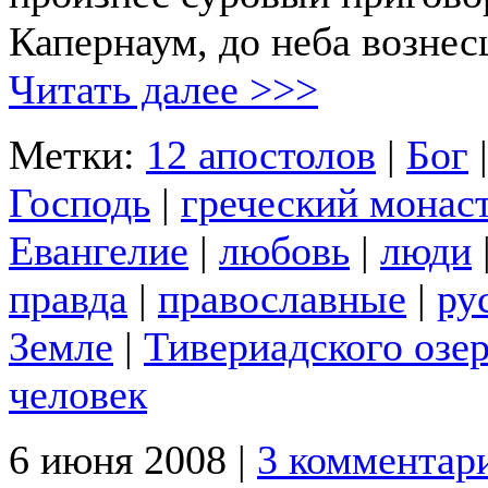
Капернаум, до неба вознес
Читать далее >>>
Метки:
12 апостолов
|
Бог
Господь
|
греческий монас
Евангелие
|
любовь
|
люди
правда
|
православные
|
ру
Земле
|
Тивериадского озе
человек
6 июня 2008 |
3 комментар