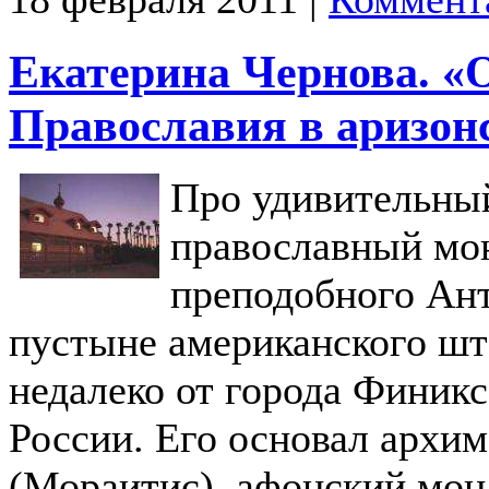
Екатерина Чернова. «
Православия в аризон
Про удивительны
православный мо
преподобного Ант
пустыне американского шт
недалеко от города Финикс
России. Его основал архи
(Мораитис), афонский мон