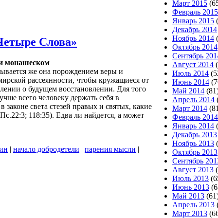
Март 2015
(6
Февраль 2015
Январь 2015
(
Декабрь 2014
Ноябрь 2014
(
Четыре Слова»
Октябрь 2014
Сентябрь 201
ии монашеском
Август 2014
(
зывается же она порождением веры и
Июль 2014
(5
т мирской рассеянности, чтобы кружащиеся от
Июнь 2014
(7
лении о будущем восстановлении. Для того
Май 2014
(81
учше всего человеку держать себя в
Апрель 2014
в законе света стезей правых и святых, какие
Март 2014
(8
.22:3; 118:35). Едва ли найдется, а может
Февраль 2014
Январь 2014
(
Декабрь 2013
Ноябрь 2013
(
ин
|
начало добродетели
|
парения мысли
|
Октябрь 2013
Сентябрь 201
Август 2013
(
Июль 2013
(6
Июнь 2013
(6
Май 2013
(61
Апрель 2013
Март 2013
(6