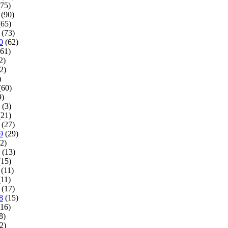
75)
(90)
65)
(73)
0
(62)
61)
2)
2)
)
(60)
9)
(3)
21)
(27)
9
(29)
2)
(13)
15)
(11)
11)
(17)
8
(15)
16)
8)
2)