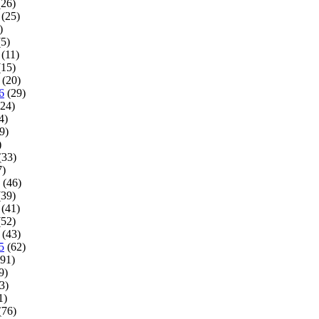
26)
(25)
)
5)
(11)
15)
(20)
6
(29)
24)
4)
9)
)
(33)
7)
(46)
39)
(41)
52)
(43)
5
(62)
91)
9)
3)
1)
(76)