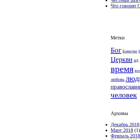
Честный разг
Что говорят 
Метки
Бог
Божестве
Церкви
ад
время
все
люд
любовь
православн
человек
Архивы
Декабрь 2018
Март 2018
(1)
Февраль 2018