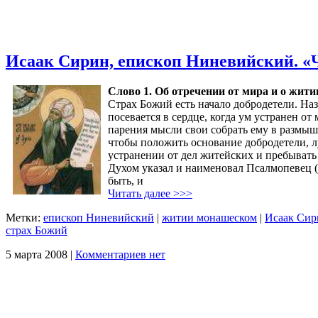
Исаак Сирин, епископ Ниневийский. «
Слово 1. Об отречении от мира и о жит
Страх Божий есть начало добродетели. На
посевается в сердце, когда ум устранен о
парения мысли свои собрать ему в размыш
чтобы положить основание добродетели, л
устранении от дел житейских и пребывать 
Духом указал и наименовал Псалмопевец (Пс
быть, и
Читать далее >>>
Метки:
епископ Ниневийский
|
житии монашеском
|
Исаак Сир
страх Божий
5 марта 2008 |
Комментариев нет