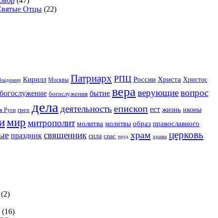
овор
(47)
Святые Отцы
(22)
Патриарх
РПЦ
Христа
Кирилл
России
Христос
Москвы
Владимир
вера
верующие
вопрос
богослужение
бытие
богослужения
дела
епископ
деятельность
ест
жизнь
иконы
грех
я Руси
и
мир
митрополит
образ
молитва
православного
молитвы
церковь
храм
священник
ые
праздник
сила
спас
храма
труд
(2)
(16)