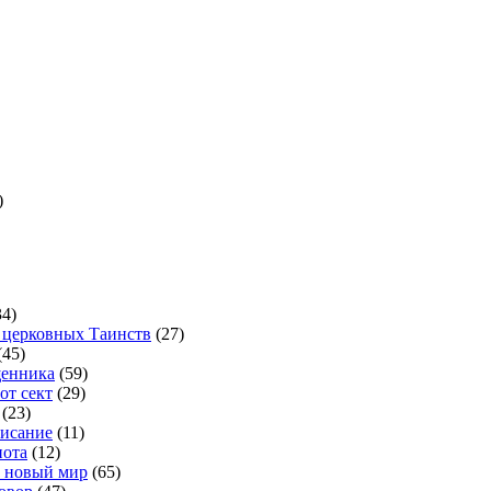
)
4)
 церковных Таинств
(27)
(45)
щенника
(59)
от сект
(29)
(23)
исание
(11)
иота
(12)
и новый мир
(65)