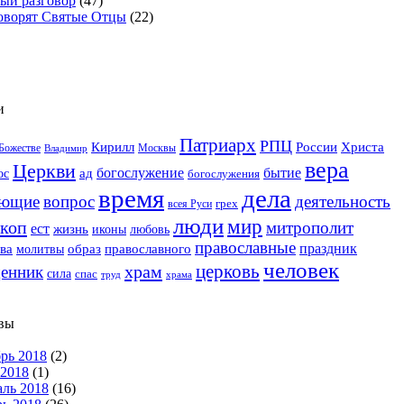
ый разговор
(47)
оворят Святые Отцы
(22)
и
Патриарх
РПЦ
Христа
Кирилл
России
Москвы
Божестве
Владимир
вера
Церкви
богослужение
бытие
ад
ос
богослужения
время
дела
ующие
деятельность
вопрос
грех
всея Руси
люди
мир
коп
митрополит
ест
жизнь
иконы
любовь
православные
праздник
образ
ва
православного
молитвы
человек
церковь
храм
енник
сила
спас
храма
труд
вы
рь 2018
(2)
2018
(1)
ль 2018
(16)