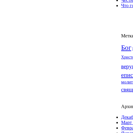
Честн
Что г
Метк
Бог
Христ
вер
епис
молит
свящ
Архи
Декаб
Март 
Февра