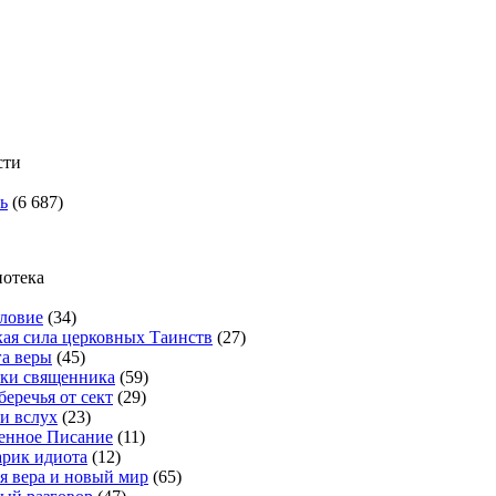
сти
ь
(6 687)
отека
ловие
(34)
ая сила церковных Таинств
(27)
а веры
(45)
ки священника
(59)
беречья от сект
(29)
и вслух
(23)
енное Писание
(11)
рик идиота
(12)
я вера и новый мир
(65)