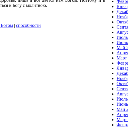
здоровье, пища и все дается нам Богом. Поэтому и в
Февра
ться к Богу с молитвою.
Январ
Декаб
Ноябр
Октяб
 Богом
|
способности
Сентя
Авгус
Июль
Июнь
Май 
Апрел
Март 
Февра
Январ
Декаб
Ноябр
Октяб
Сентя
Авгус
Июль
Июнь
Май 
Апрел
Март 
Февра