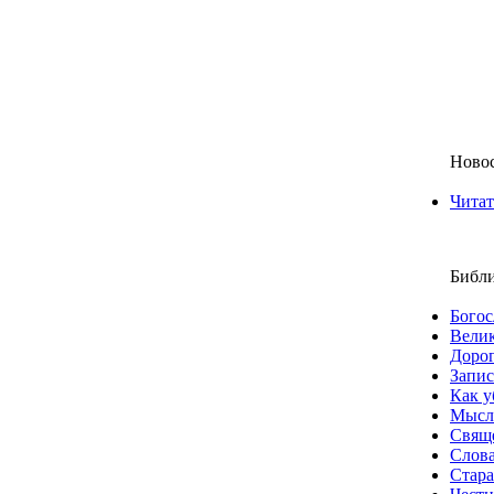
Ново
Читат
Библи
Богос
Велик
Дорог
Запис
Как у
Мысл
Свящ
Слова
Стара