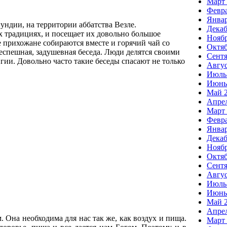
Март 
Февра
Январ
ундии, на территории аббатства Везле.
Декаб
х традициях, и посещает их довольно большое
Ноябр
 прихожане собираются вместе и горячий чай со
Октяб
еспешная, задушевная беседа. Люди делятся своими
Сентя
ии. Довольно часто такие беседы спасают не только
Авгус
Июль
Июнь
Май 
Апрел
Март 
Февра
Январ
Декаб
Ноябр
Октяб
Сентя
Авгус
Июль
Июнь
Май 
Апрел
. Она необходима для нас так же, как воздух и пища.
Март 