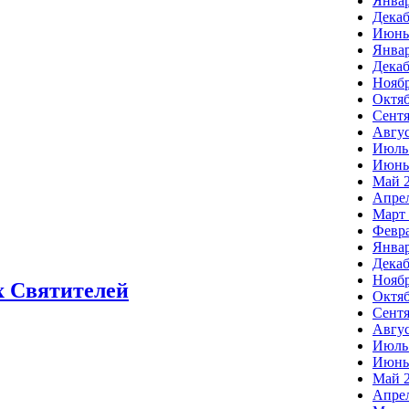
Январ
Декаб
Июнь
Январ
Декаб
Ноябр
Октяб
Сентя
Авгус
Июль
Июнь
Май 
Апрел
Март 
Февра
Январ
Декаб
Ноябр
х Святителей
Октяб
Сентя
Авгус
Июль
Июнь
Май 
Апрел