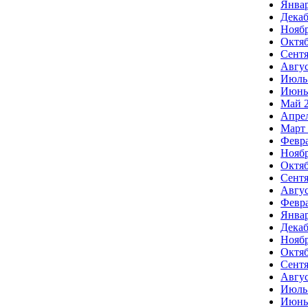
Январ
Декаб
Ноябр
Октяб
Сентя
Авгус
Июль
Июнь
Май 
Апрел
Март 
Февра
Ноябр
Октяб
Сентя
Авгус
Февра
Январ
Декаб
Ноябр
Октяб
Сентя
Авгус
Июль
Июнь