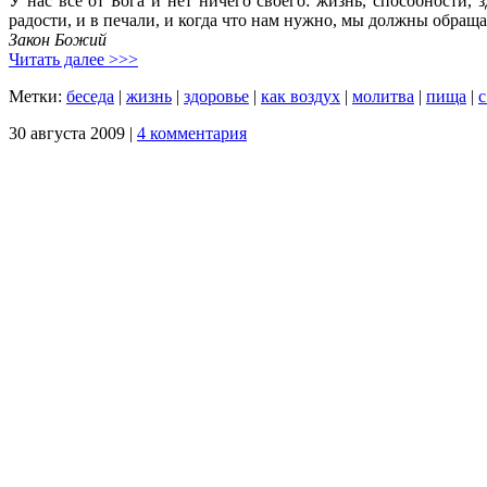
У нас все от Бога и нет ничего своего: жизнь, способности, 
радости, и в печали, и когда что нам нужно, мы должны обраща
Закон Божий
Читать далее >>>
Метки:
беседа
|
жизнь
|
здоровье
|
как воздух
|
молитва
|
пища
|
с
30 августа 2009 |
4 комментария