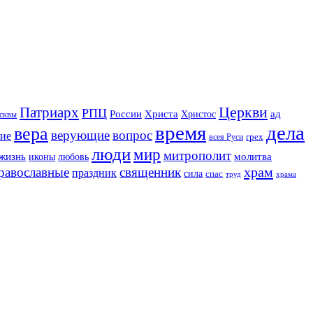
Церкви
Патриарх
РПЦ
Христа
России
ад
Христос
сквы
время
дела
вера
верующие
вопрос
ие
грех
всея Руси
люди
мир
митрополит
жизнь
иконы
любовь
молитва
храм
священник
равославные
праздник
сила
спас
храма
труд