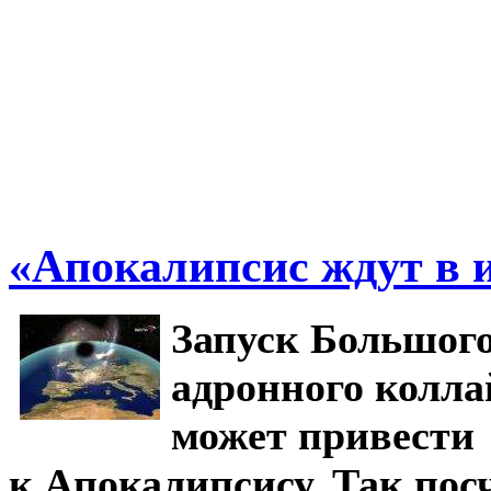
«Апокалипсис ждут в 
Запуск Большог
адронного колла
может привести
к Апокалипсису. Так пос