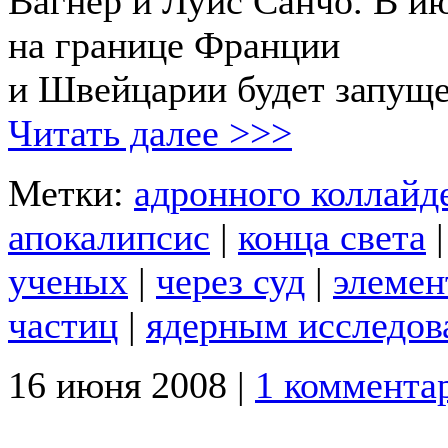
Вагнер и Луис Санчо. В и
на границе Франции
и Швейцарии будет запущ
Читать далее >>>
Метки:
адронного коллайд
апокалипсис
|
конца света
ученых
|
через суд
|
элемен
частиц
|
ядерным исследов
16 июня 2008 |
1 коммента