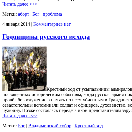
Читать далее >>>
Метки:
аборт
|
Бог
|
проблема
4 января 2014 |
Комментариев нет
Годовщина русского исхода
Крестный ход от усыпальницы адмиралов
посвящённых историческим событиям, когда русская армия по
провёл богослужение в память по всем убиенным в Гражданск
севастопольцы вспоминали солдат и офицеров, духовенство, в
чужбину. Позже состоялась передача икон представителям зар
Читать далее >>>
Метки:
Бог
|
Владимирский собор
|
Крестный ход