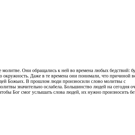
 молитве. Они обращались к ней во времена любых бедствий: б
ю окружность. Даже в те времена они понимали, что причиной в
едей Божьих. В прошлом люди произносили слово молитвы с
молитвы значительно ослабела. Большинство людей на сегодня о
 чтобы Бог смог услышать слова людей, их нужно произносить бе