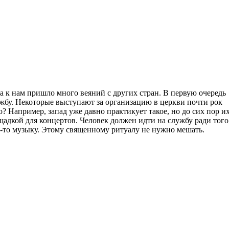
а к нам пришло много веяний с других стран. В первую очередь
жбу. Некоторые выступают за организацию в церкви почти рок
о? Например, запад уже давно практикует такое, но до сих пор и
адкой для концертов. Человек должен идти на службу ради того
ую-то музыку. Этому священному ритуалу не нужно мешать.