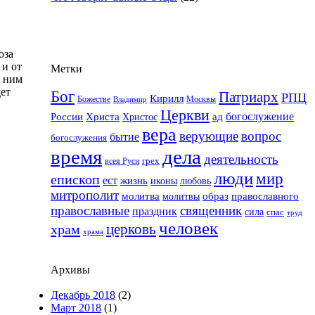
оза
 и от
Метки
к ним
дет
Бог
Патриарх
РПЦ
Кирилл
Москвы
Божестве
Владимир
Церкви
Христа
богослужение
России
ад
Христос
вера
верующие
вопрос
бытие
богослужения
время
дела
деятельность
грех
всея Руси
люди
мир
епископ
ест
жизнь
иконы
любовь
митрополит
образ
молитва
православного
молитвы
священник
православные
праздник
сила
спас
труд
человек
церковь
храм
храма
Архивы
Декабрь 2018
(2)
Март 2018
(1)