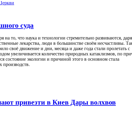
Церкви
шного суда
я на то, что наука и технологии стремительно развиваются, дар
йственные лекарства, люди в большинстве своём несчастливы. Та
ло своё движение и дни, месяца и даже года стали пролетать с
годом увеличивается количество природных катаклизмов, по при
ся состояние экологии и причиной этого в основном стала
х производств.
шают привезти в Киев Дары волхвов