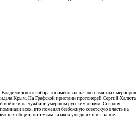
 Владимирского собора ознаменовал начало памятных мероприя
кидала Крым. На Графской пристани протоиерей Сергий Халюта
ой войне и на чужбине умершим русским людям. Сегодня
споминали всех, кто поменял безбожную советскую власть на
убежных общин, потомкам казаков ушедших в изгнание.