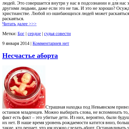
людей. Это совершается внутри у нас в подсознании и для нас 
другими людьми, даже если это не так. И это не хорошо? Осужд
христианстве. Любой из ошибающихся людей может раскаяться, 
раскаяться.
Читать далее >>>
Метки:
Бог
|
сердце
|
судья совести
9 января 2014 |
Комментариев нет
Несчастье аборта
Страшная находка под Невьянском приве
останков младенцев. Можно выбирать слова, не вспоминать то, 
факт есть факт – это убитые дети. Из них, вероятно, были буду
их нет. В наше время уровень рождаемости катится вниз, больш
такие, кто решает, что им нужно сделать аборт. Останавливать