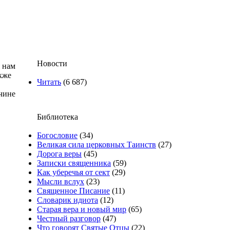
Новости
я нам
кже
Читать
(6 687)
чине
Библиотека
Богословие
(34)
Великая сила церковных Таинств
(27)
Дорога веры
(45)
Записки священника
(59)
Как уберечья от сект
(29)
Мысли вслух
(23)
Священное Писание
(11)
Словарик идиота
(12)
Старая вера и новый мир
(65)
Честный разговор
(47)
Что говорят Святые Отцы
(22)