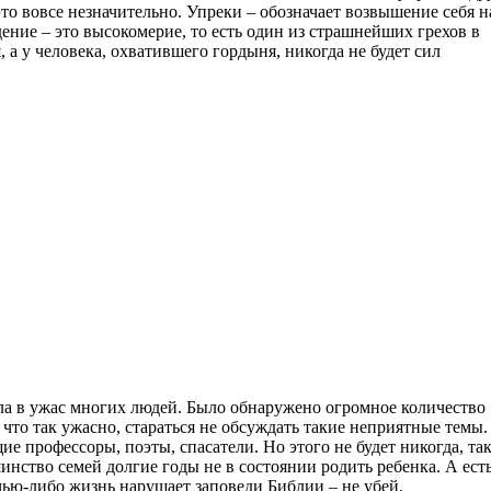
это вовсе незначительно. Упреки – обозначает возвышение себя н
ение – это высокомерие, то есть один из страшнейших грехов в
а у человека, охватившего гордыня, никогда не будет сил
ла в ужас многих людей. Было обнаружено огромное количество
что так ужасно, стараться не обсуждать такие неприятные темы.
щие профессоры, поэты, спасатели. Но этого не будет никогда, так
инство семей долгие годы не в состоянии родить ребенка. А ест
 чью-либо жизнь нарушает заповеди Библии – не убей.