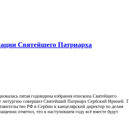
зации Святейшего Патриарха
дновалась пятая годовщина избрания епископа Святейшего
аме литургию совершил Святейший Патриарх Сербский Ириней. 
ставительство РФ в Сербии и канцелярский директор по делам
ащении отметил, что в наступившем году всё вместе будут