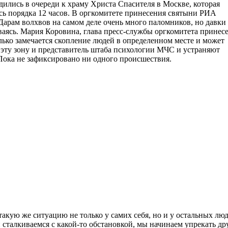
дились в очереди к храму Христа Спасителя в Москве, которая
сь порядка 12 часов. В оргкомитете принесения святыни РИА
Дарам волхвов на самом деле очень много паломников, но давки 
ваясь. Мария Коровина, глава пресс-службы оргкомитета принес
олько замечается скопление людей в определенном месте и может
а эту зону и представитель штаба психологии МЧС и устраняют
 Пока не зафиксировано ни одного происшествия.
акую же ситуацию не только у самих себя, но и у остальных люд
сталкиваемся с какой-то обстановкой, мы начинаем упрекать др