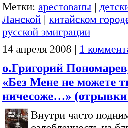
Метки:
арестованы
|
детск
Ланской
|
китайском город
русской эмиграции
14 апреля 2008 |
1 коммент
о.Григорий Пономарев,
«Без Мене не можете 
ничесоже…» (отрывки 
Внутри часто подним
озлобленность на бл