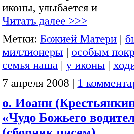
иконы, улыбается и
Читать далее >>>
Метки:
Божией Матери
|
б
миллионеры
|
особым покр
семья наша
|
у иконы
|
ход
7 апреля 2008 |
1 коммента
о. Иоанн (Крестьянкин
«Чудо Божьего водите
(сборник писем)