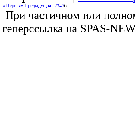
« Первая
« Предыдущая
...
2
3
4
5
6
При частичном или полно
геперссылка на SPAS-NEWS