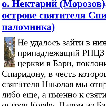
о. Нектарий (Морозов)
острове святителя Спи
паломника)
Не удалось зайти в ни
принадлежащий РПЦЗ 
церкви в Бари, поклон
Спиридону, в честь которо
святителя Николая мы отпр
либо еще, а именно к свят
остров Корфу. Паром из Б