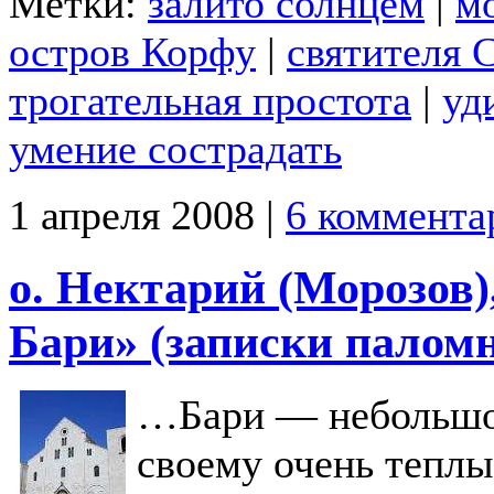
Метки:
залито солнцем
|
м
остров Корфу
|
святителя 
трогательная простота
|
уд
умение сострадать
1 апреля 2008 |
6 коммента
о. Нектарий (Морозов)
Бари» (записки палом
…Бари — небольшой
своему очень тепл