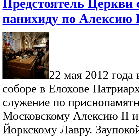
Предстоятель Церкви
панихиду по Алексию I
22 мая 2012 года
соборе в Елохове Патриар
служение по приснопамят
Московскому Алексию II 
Йоркскому Лавру. Заупокой