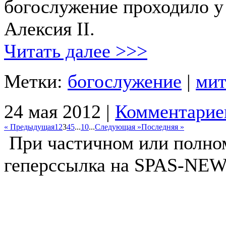
богослужение проходило у
Алексия II.
Читать далее >>>
Метки:
богослужение
|
мит
24 мая 2012 |
Комментарие
« Предыдущая
1
2
3
4
5
...
10
...
Следующая »
Последняя »
При частичном или полно
геперссылка на SPAS-NEWS