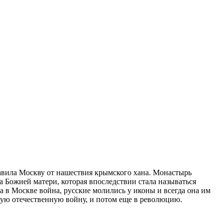
бавила Москву от нашествия крымского хана. Монастырь
на Божией матери, которая впоследствии стала называться
ла в Москве война, русские молились у иконы и всегда она им
икую отечественную войну, и потом еще в революцию.