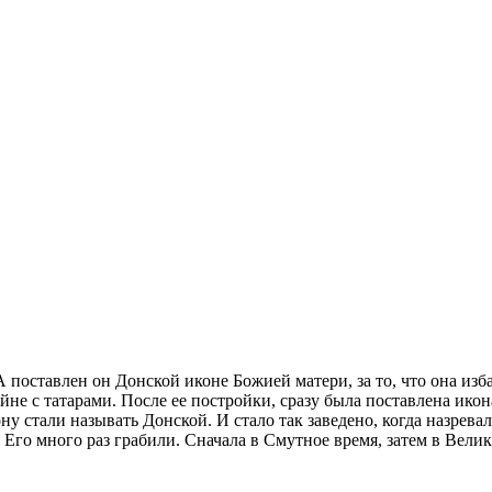
 поставлен он Донской иконе Божией матери, за то, что она из
ойне с татарами. После ее постройки, сразу была поставлена ико
ну стали называть Донской. И стало так заведено, когда назрева
Его много раз грабили. Сначала в Смутное время, затем в Вел