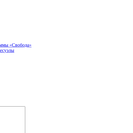
аммы «Свобода»
несуэлы