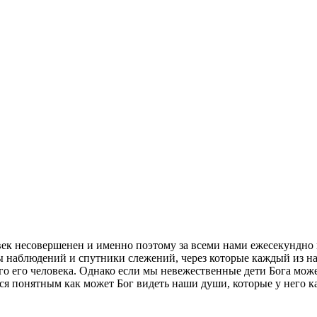
ек несовершенен и именно поэтому за всеми нами ежесекундно п
ы наблюдений и спутники слежений, через которые каждый из на
 его человека. Однако если мы невежественные дети Бога может 
я понятным как может Бог видеть наши души, которые у него ка