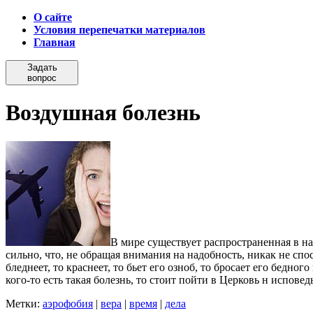
О сайте
Условия перепечатки материалов
Главная
Задать
вопрос
Воздушная болезнь
В мире существует распространенная в на
сильно, что, не обращая внимания на надобность, никак не спо
бледнеет, то краснеет, то бьет его озноб, то бросает его бедно
кого-то есть такая болезнь, то стоит пойти в Церковь н исповедь
Метки:
аэрофобия
|
вера
|
время
|
дела