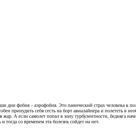
ши дни фобия – аэрофобия. Это панический страх человека к поле
собен принудить себя сесть на борт авиалайнера и полететь в не
го в жар. А если самолет попал в зону турбулентности, бедняга на
 и тогда со временем эта болезнь сойдет на нет.