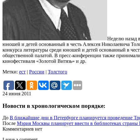
Неделю назад 
юношей и детей основанный в честь Алексея Николаевича Тол
конкурса литературы среди юношей и детей основанный в чес
общественной палатой.
В пресс-конференции также принимали 
кинофестиваля «Золотой Витязь» и др.
Метки:
ест
|
России
|
Толстого
24 июня 2011
Новости в хронологическом порядке:
До
В ближайшие дни в Петербурге планируется проведение Тр
После
Мэрия Москвы планирует ввести в библиотеках страны 
Комментариев нет
Leave a comment