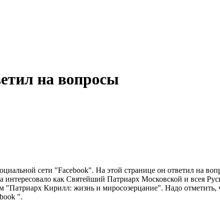
ветил на вопросы
оциальной сети "Facebook". На этой странице он ответил на во
на интересовало как Святейший Патриарх Московской и всея Ру
м "Патриарх Кирилл: жизнь и миросозерцание". Надо отметить, 
book ".