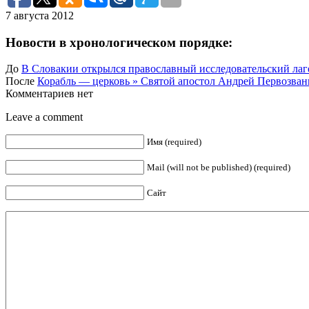
7 августа 2012
Новости в хронологическом порядке:
До
В Словакии открылся православный исследовательский лаг
После
Корабль — церковь » Святой апостол Андрей Первозванн
Комментариев нет
Leave a comment
Имя (required)
Mail (will not be published) (required)
Сайт