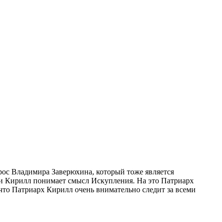
прос Владимира Заверюхина, который тоже является
си Кирилл понимает смысл Искупления.
На это Патриарх
что Патриарх Кирилл очень внимательно следит за всеми