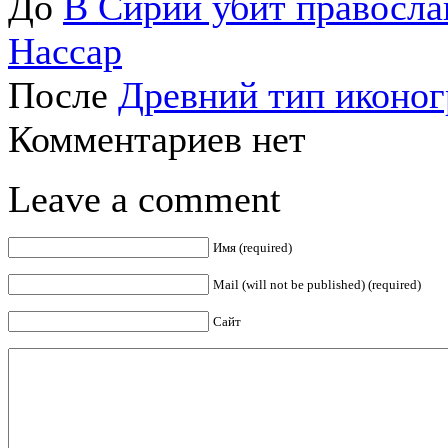
До
В Сирии убит правосл
Нассар
После
Древний тип иконо
Комментариев нет
Leave a comment
Имя (required)
Mail (will not be published) (required)
Сайт