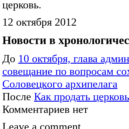
церковь.
12 октября 2012
Новости в хронологичес
До
10 октября, глава адми
coвeщaниe пo вoпpocaм co
Coлoвeцкoгo apxипeлaгa
После
Как продать церковь
Комментариев нет
Leave a comment