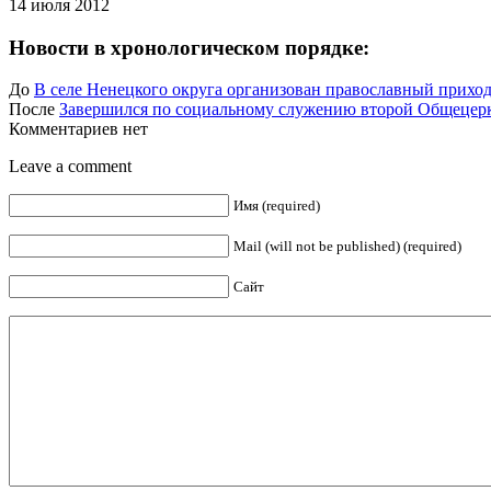
14 июля 2012
Новости в хронологическом порядке:
До
В селе Ненецкого округа организован православный прихо
После
Завершился по социальному служению второй Общецер
Комментариев нет
Leave a comment
Имя (required)
Mail (will not be published) (required)
Сайт