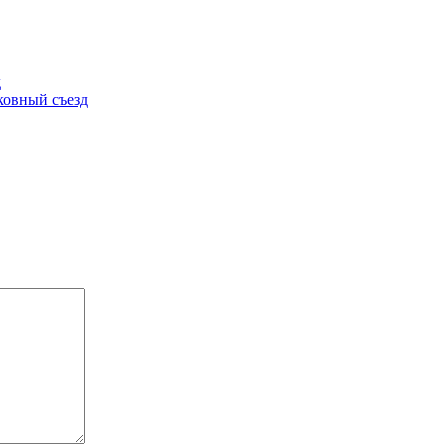
д
ковный съезд