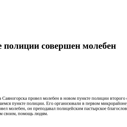
те полиции совершен молебен
а Саяногорска провел молебен в новом пункте полиции второго
вшемся пункте полиции. Его организовали в первом микрорайоне
овел молебен, он преподавал полицейским пастырское благослов
им своим, помощь людям.