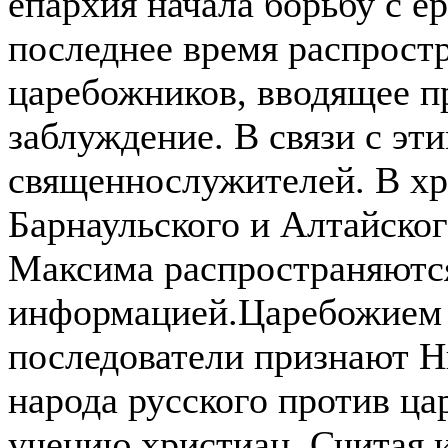
епархия начала борьбу с е
последнее время распрост
царебожников, вводящее 
заблуждение. В связи с эт
священнослужителей. В хр
Барнаульского и Алтайско
Максима распространяются
информацией.
Царебожием 
последователи признают Ни
народа русского против ца
учению христиан. Считая 