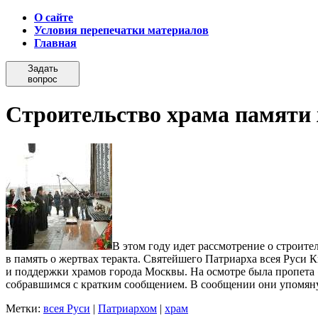
О сайте
Условия перепечатки материалов
Главная
Задать
вопрос
Строительство храма памяти 
В этом году идет рассмотрение о строите
в память о жертвах теракта. Святейшего Патриарха всея Руси 
и поддержки храмов города Москвы. На осмотре была пропета 
собравшимся с кратким сообщением.
В сообщении они упомянул
Метки:
всея Руси
|
Патриархом
|
храм