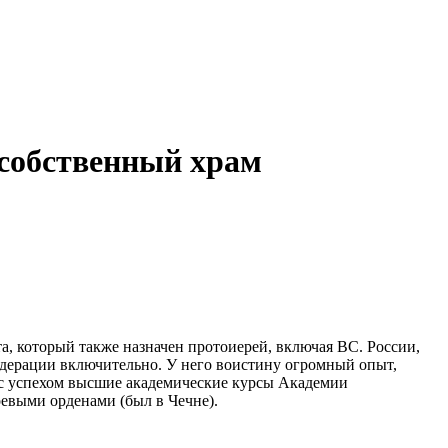
 собственный храм
 который также назначен протоиерей, включая ВС. России,
едерации включительно.
У него воистину огромный опыт,
ил с успехом высшие академические курсы Академии
оевыми орденами (был в Чечне).