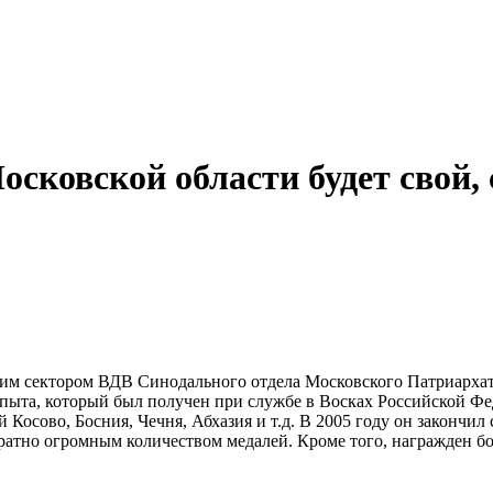
осковской области будет свой,
м сектором ВДВ Синодального отдела Московского Патриархата,
опыта, который был получен при службе в Восках Российской Ф
й Косово, Босния, Чечня, Абхазия и т.д. В 2005 году он законч
кратно огромным количеством медалей. Кроме того, награжден б