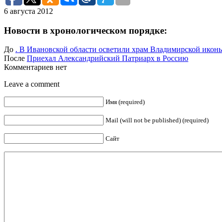
6 августа 2012
Новости в хронологическом порядке:
До
. В Ивановской области осветили храм Владимирской икон
После
Приехал Александрийский Патриарх в Россию
Комментариев нет
Leave a comment
Имя (required)
Mail (will not be published) (required)
Сайт