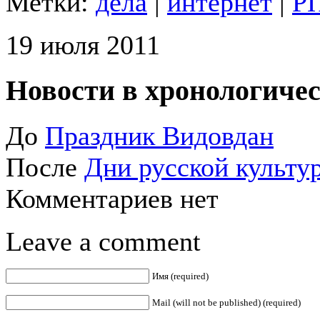
Метки:
дела
|
интернет
|
Р
19 июля 2011
Новости в хронологичес
До
Праздник Видовдан
После
Дни русской культу
Комментариев нет
Leave a comment
Имя (required)
Mail (will not be published) (required)