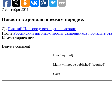
7 сентября 2011
Новости в хронологическом порядке:
До
Нижний Новгород: возведение часовни
После
Российский патриарх просит священников проявлять от
Комментариев нет
Leave a comment
Имя (required)
Mail (will not be published) (required)
Сайт