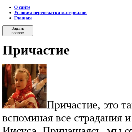
О сайте
Условия перепечатки материалов
Главная
Задать
вопрос
Причастие
Причастие, это т
вспоминая все страдания и 
Иисуса. Причащаясь, мы о