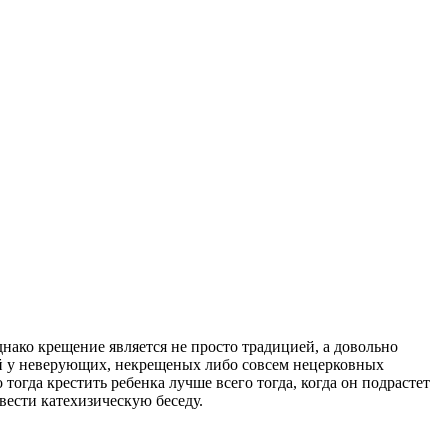
днако крещение является не просто традицией, а довольно
ей у неверующих, некрещеных либо совсем нецерковных
тогда крестить ребенка лучше всего тогда, когда он подрастет
ести катехизическую беседу.