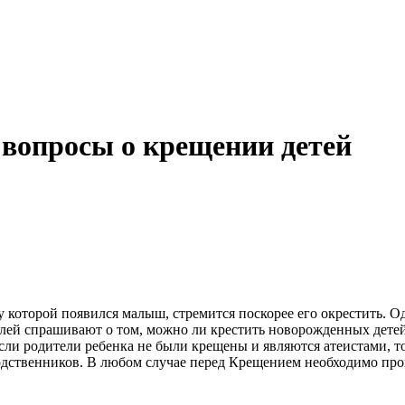
вопросы о крещении детей
у которой появился малыш, стремится поскорее его окрестить. О
елей спрашивают о том, можно ли крестить новорожденных дет
сли родители ребенка не были крещены и являются атеистами, то 
одственников.
В любом случае перед Крещением необходимо пров