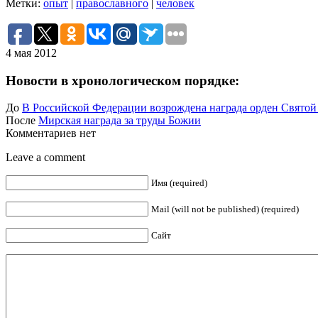
Метки:
опыт
|
православного
|
человек
4 мая 2012
Новости в хронологическом порядке:
До
В Российской Федерации возрождена награда орден Свято
После
Мирская награда за труды Божии
Комментариев нет
Leave a comment
Имя (required)
Mail (will not be published) (required)
Сайт