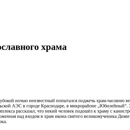
ославного храма
Глубокой ночью неизвестный попытался поджечь храм-часовню 
льской АЭС в городе Краснодаре, в микрорайоне „Юбилейный“. 
лекса рассказал, что некий человек подошёл к храму с канистро
оложенная над входом в храм икона святого великомученика Дими
рка.