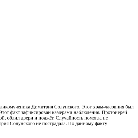
великомученика Димитрия Солунского. Этот храм-часовния был
Этот факт зафиксирован камерами наблюдения. Протоиерей
й, облил двери и поджёг. Случайность помогла не
трия Солунского не пострадала.
По данному факту