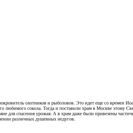
покровитель охотников и рыболовов. Это идет еще со времен Ио
го любимого сокола. Тогда и поставили храм в Москве этому Свя
ьяне для спасения урожая.
А в храм даже были привезены частич
елении различных душевных недугов.