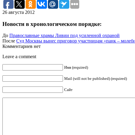
26 августа 2012
Новости в хронологическом порядке:
До
Православные храмы Ливии под усиленной охраной
После
Суд Москвы вынес приговор участницам «панк – молеб
Комментариев нет
Leave a comment
Имя (required)
Mail (will not be published) (required)
Сайт