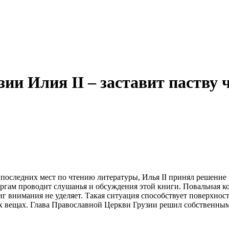
ии Илия II – заставит паству 
з последних мест по чтению литературы, Илья II принял решение 
вергам проводит слушанья и обсуждения этой книги. Повальная 
иг внимания не уделяет.
Такая ситуация способствует поверхнос
х вещах. Глава Православной Церкви Грузии решил собственн