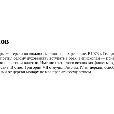
лов
ы же теряли возможность влиять на их решение. В1073 г. Гильд
претил белому духовенству вступать в брак, а епископам — при
лями и светской властью. Именно из-за этого возник конфликт м
сана. В ответ Григорий VII отлучил Генриха IV от церкви, освоб
ный от церкви монарх не мог править государством.