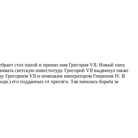
ебрант стал папой и принял имя Григория VII. Новый папа
нимать светскую инвеституру. Григорий VII выдвинул также
ежду Григорием VII и немецким императором Генрихом IV. В
оди.) его подданных от присяги.
Так началась борьба за