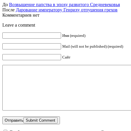
До
Возвышение папства в эпоху развитого Средневековья
После
Дарование императору Генриху отпущения грехов
Комментариев нет
Leave a comment
Имя (required)
Mail (will not be published) (required)
Сайт
Отправить