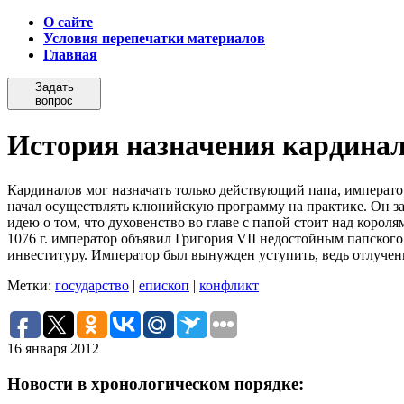
О сайте
Условия перепечатки материалов
Главная
Задать
вопрос
История назначения кардина
Кардиналов мог назначать только действующий папа, император
начал осуществлять клюнийскую программу на практике. Он за
идею о том, что духовенство во главе с папой стоит над коро
1076 г. император объявил Григория VII недостойным папского 
инвеституру. Император был вынужден уступить, ведь отлучен
Метки:
государство
|
епископ
|
конфликт
16 января 2012
Новости в хронологическом порядке: