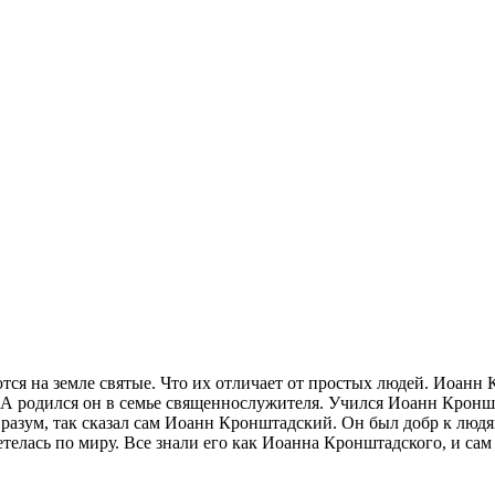
тся на земле святые. Что их отличает от простых людей. Иоанн К
й. А родился он в семье священнослужителя. Учился Иоанн Крон
о разум, так сказал сам Иоанн Кронштадский. Он был добр к людя
телась по миру.
Все знали его как Иоанна Кронштадского, и сам