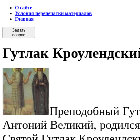
О сайте
Условия перепечатки материалов
Главная
Задать
вопрос
Гутлак Кроулендски
Преподобный Гут
Антоний Великий, родился в
Святой Гутлак Кроулендск