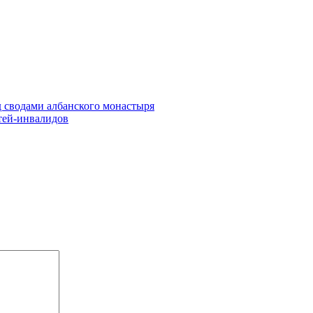
д сводами албанского монастыря
етей-инвалидов