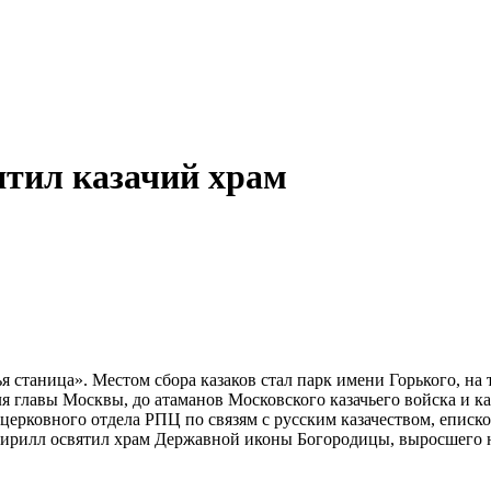
ятил казачий храм
я станица». Местом сбора казаков стал парк имени Горького, на 
я главы Москвы, до атаманов Московского казачьего войска и к
о церковного отдела РПЦ по связям с русским казачеством, еп
ирилл освятил храм Державной иконы Богородицы, выросшего на 