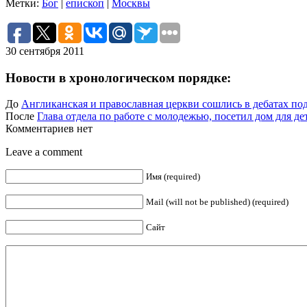
Метки:
Бог
|
епископ
|
Москвы
30 сентября 2011
Новости в хронологическом порядке:
До
Англиканская и православная церкви сошлись в дебатах по
После
Глава отдела по работе с молодежью, посетил дом для д
Комментариев нет
Leave a comment
Имя (required)
Mail (will not be published) (required)
Сайт