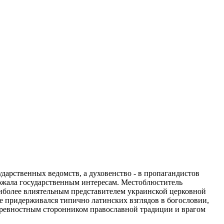
дарственных ведомств, а духовенство - в пропагандистов
рожала государственным интересам. Местоблюститель
иболее влиятельным представителем украинской церковной
 придерживался типично латинских взглядов в богословии,
я ревностным сторонником православной традиции и врагом