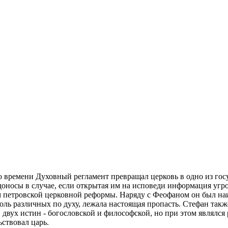
 времени Духовный регламент превращал церковь в одно из госу
 доносы в случае, если открытая им на исповеди информация уг
 петровской церковной реформы. Наряду с Феофаном он был на
оль различных по духу, лежала настоящая пропасть.
Стефан также
 двух истин - богословской и философской, но при этом являлс
ьствовал царь.